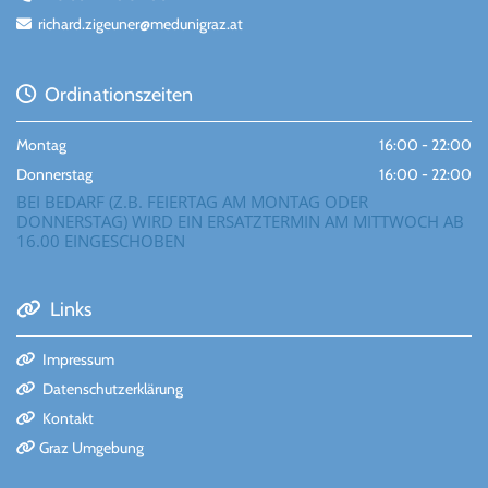
richard.zigeuner@medunigraz.at

Ordinationszeiten

Montag
16:00 - 22:00
Donnerstag
16:00 - 22:00
BEI BEDARF (Z.B. FEIERTAG AM MONTAG ODER
DONNERSTAG) WIRD EIN ERSATZTERMIN AM MITTWOCH AB
16.00 EINGESCHOBEN
Links

Impressum

Datenschutzerklärung

Kontakt

Graz Umgebung
