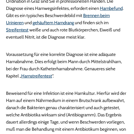
Ordination in Graz sind Sie in professionellen Händen. Die
Diagnose eines Harnwegsinfektes, erfordert einen
Harnbefund
.
Gibt es ein typisches Beschwerdebild mit
Brennen beim
Urinieren
und
gehäuftem Harndrang
und finden sich im
Streifentest
weiße und auch rote Blutkörperchen, Eiweiß und
eventuell Nitrit, ist die Diagnose meist klar.
Voraussetzung für eine korrekte Diagnose ist eine adäquate
Harnabnahme. Dies erfolgt beim Mann durch Mittelstrahlharn,
bei der Frau durch Katheterharnabnahme. Genaueres siehe
Kapitel „
Harnstreifentest
“.
Beweisend für eine Infektion ist eine Harnkultur. Hierfür wird der
Harn auf einem Nährmedium in einem Brutschrank aufbewahrt,
danach die Bakterien genau charakterisiert und auch getestet,
welche Antibiotika wirksam sind (Antibiogramm). Das Ergebnis
dauert allerdings einige Tage, und wenn Beschwerden vorliegen,
muß man die Behandlung mit einem Antibiotikum beginnen, von