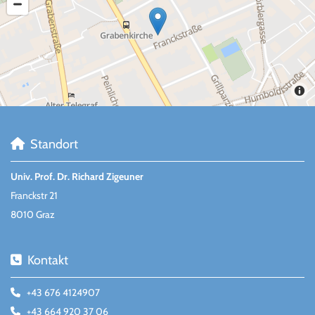
Standort

Univ. Prof. Dr. Richard Zigeuner
Franckstr 21
8010 Graz
Kontakt

+43 676 4124907

+43 664 920 37 06
