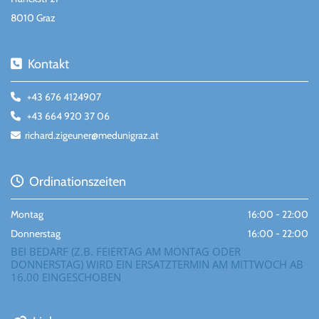
8010 Graz
Kontakt

+43 676 4124907

+43 664 920 37 06

richard.zigeuner@medunigraz.at

Ordinationszeiten

Montag
16:00 - 22:00
Donnerstag
16:00 - 22:00
BEI BEDARF (Z.B. FEIERTAG AM MONTAG ODER
DONNERSTAG) WIRD EIN ERSATZTERMIN AM MITTWOCH AB
16.00 EINGESCHOBEN