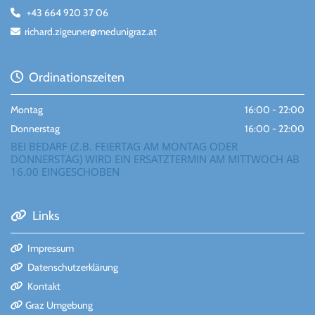
+43 664 920 37 06

richard.zigeuner@medunigraz.at

Ordinationszeiten

Montag
16:00 - 22:00
Donnerstag
16:00 - 22:00
BEI BEDARF (Z.B. FEIERTAG AM MONTAG ODER
DONNERSTAG) WIRD EIN ERSATZTERMIN AM MITTWOCH AB
16.00 EINGESCHOBEN
Links

Impressum

Datenschutzerklärung

Kontakt

Graz Umgebung
