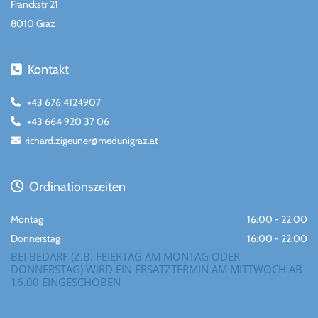
Franckstr 21
8010 Graz
Kontakt

+43 676 4124907

+43 664 920 37 06

richard.zigeuner@medunigraz.at

Ordinationszeiten

Montag
16:00 - 22:00
Donnerstag
16:00 - 22:00
BEI BEDARF (Z.B. FEIERTAG AM MONTAG ODER
DONNERSTAG) WIRD EIN ERSATZTERMIN AM MITTWOCH AB
16.00 EINGESCHOBEN