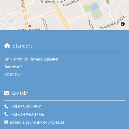
Standort

Univ. Prof. Dr. Richard Zigeuner
Franckstr 21
8010 Graz
Kontakt

+43 676 4124907

+43 664 920 37 06

richard.zigeuner@medunigraz.at
