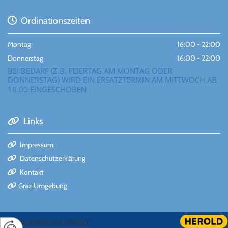
Ordinationszeiten

Montag
16:00 - 22:00
Donnerstag
16:00 - 22:00
BEI BEDARF (Z.B. FEIERTAG AM MONTAG ODER
DONNERSTAG) WIRD EIN ERSATZTERMIN AM MITTWOCH AB
16.00 EINGESCHOBEN
Links

Impressum

Datenschutzerklärung

Kontakt

Graz Umgebung

Website erstellt von HEROLD