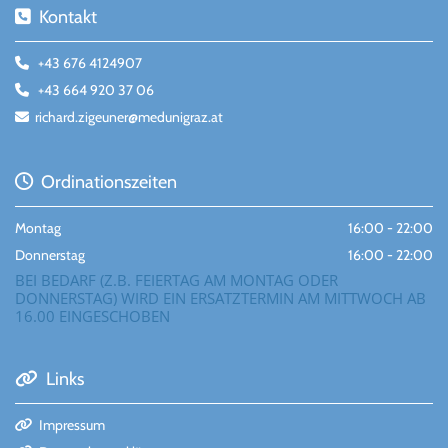
Kontakt

+43 676 4124907

+43 664 920 37 06

richard.zigeuner@medunigraz.at

Ordinationszeiten

Montag
16:00 - 22:00
Donnerstag
16:00 - 22:00
BEI BEDARF (Z.B. FEIERTAG AM MONTAG ODER
DONNERSTAG) WIRD EIN ERSATZTERMIN AM MITTWOCH AB
16.00 EINGESCHOBEN
Links

Impressum
