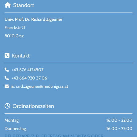
Standort

Univ. Prof. Dr. Richard Zigeuner
Franckstr 21
8010 Graz
Kontakt

+43 676 4124907

+43 664 920 37 06

richard.zigeuner@medunigraz.at

Ordinationszeiten

Montag
16:00 - 22:00
Donnerstag
16:00 - 22:00
BEI BEDARF (Z.B. FEIERTAG AM MONTAG ODER